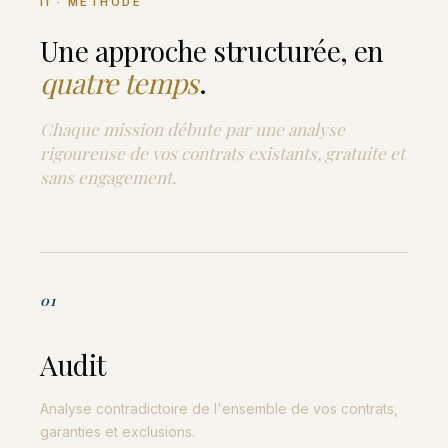
II
· MÉTHODE
Une approche structurée, en
quatre temps
.
Chaque mission débute par une analyse
rigoureuse de vos contrats existants, gratuite et
sans engagement.
01
Audit
Analyse contradictoire de l'ensemble de vos contrats,
garanties et exclusions.