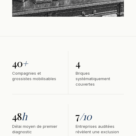
40
+
4
Compagnies et
Briques
grossistes mobilisables
systématiquement
couvertes
48
h
7
/10
Délai moyen de premier
Entreprises auditées
diagnostic
révèlent une exclusion